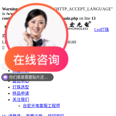
Warning
: Undefined array key "HTTP_ACCEPT_LANGUAGE"
in
/www/wwwroot/led18.com/wp-
content/plugins/50bf1a4ea12ab84/main.php
on line
13
Led灯珠
欢迎咨询
LED灯珠生产厂家台宏光电 400-689-8189

会员中心
灯珠选型
样品申请
你们是是需要贴片还是插件灯珠呢？
会员中心
灯珠选型
样品申请
关注我们
台宏光电客服工程师