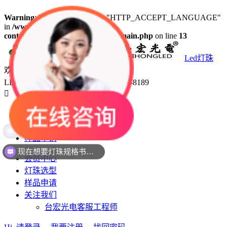
Warning
: Undefined array key "HTTP_ACCEPT_LANGUAGE"
in
/www/wwwroot/led18.com/wp-
content/plugins/50bf1a4ea12ab84/main.php
on line
13
Led灯珠
欢迎咨询
LED灯珠生产厂家台宏光电 400-689-8189

会员中心
灯珠选型
样品申请
现在想要灯珠规格书资料还是要样品测试呢？么？
会员中心
灯珠选型
样品申请
关注我们
台宏光电客服工程师