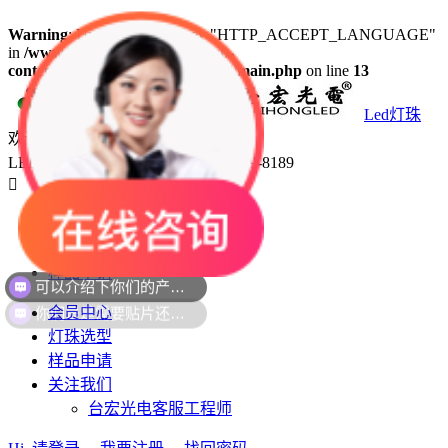
Warning
: Undefined array key "HTTP_ACCEPT_LANGUAGE"
in
/www/wwwroot/led18.com/wp-
content/plugins/50bf1a4ea12ab84/main.php
on line
13
Led灯珠
欢迎咨询
LED灯珠生产厂家台宏光电 400-689-8189

会员中心
灯珠选型
样品申请
你们是是需要贴片还是插件灯珠呢？
会员中心
灯珠选型
样品申请
关注我们
台宏光电客服工程师